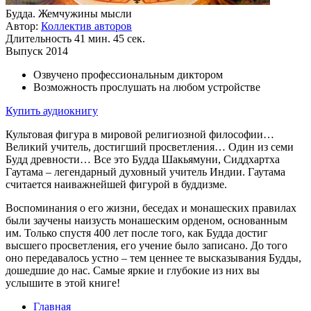
Будда. Жемчужины мысли
Автор:
Коллектив авторов
Длительность
41 мин. 45 сек.
Выпуск
2014
Озвучено профессиональным диктором
Возможность прослушать на любом устройстве
Купить аудиокнигу
Культовая фигура в мировой религиозной философии…
Великий учитель, достигший просветления… Один из семи
Будд древности… Все это Будда Шакьямуни, Сиддхартха
Гаутама – легендарный духовный учитель Индии. Гаутама
считается наиважнейшей фигурой в буддизме.
Воспоминания о его жизни, беседах и монашеских правилах
были заучены наизусть монашеским орденом, основанным
им. Только спустя 400 лет после того, как Будда достиг
высшего просветления, его учение было записано. До того
оно передавалось устно – тем ценнее те высказывания Будды,
дошедшие до нас. Самые яркие и глубокие из них вы
услышите в этой книге!
Главная