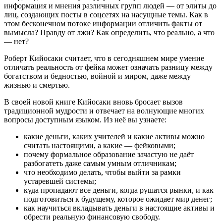
информация и мнения различных групп людей — от элиты до
лиц, создающих посты в соцсетях на насущные темы. Как в
этом бесконечном потоке информации отличить факты от
вымысла? Правду от лжи? Как определить, что реально, а что
— нет?
Роберт Кийосаки считает, что в сегодняшнем мире умение
отличать реальность от фейка может означать разницу между
богатством и бедностью, войной и миром, даже между
жизнью и смертью.
В своей новой книге Кийосаки вновь бросает вызов
традиционной мудрости и отвечает на волнующие многих
вопросы доступным языком. Из неё вы узнаете:
какие деньги, каких учителей и какие активы можно
считать настоящими, а какие — фейковыми;
почему формальное образование зачастую не даёт
разбогатеть даже самым умным отличникам;
что необходимо делать, чтобы выйти за рамки
устаревшей системы;
куда пропадают все деньги, когда рушатся рынки, и как
подготовиться к будущему, которое ожидает мир денег;
как научиться вкладывать деньги в настоящие активы и
обрести реальную финансовую свободу.