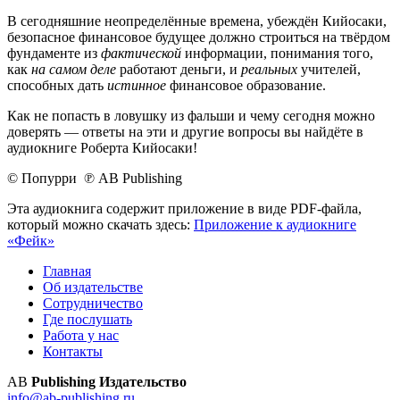
В сегодняшние неопределённые времена, убеждён Кийосаки,
безопасное финансовое будущее должно строиться на твёрдом
фундаменте из
фактической
информации, понимания того,
как
на самом деле
работают деньги, и
реальных
учителей,
способных дать
истинное
финансовое образование.
Как не попасть в ловушку из фальши и чему сегодня можно
доверять — ответы на эти и другие вопросы вы найдёте в
аудиокниге Роберта Кийосаки!
© Попурри ℗ AB Publishing
Эта аудиокнига содержит приложение в виде PDF-файла,
который можно скачать здесь:
Приложение к аудиокниге
«Фейк»
Главная
Об издательстве
Сотрудничество
Где послушать
Работа у нас
Контакты
AB
Publishing Издательство
info@ab-publishing.ru