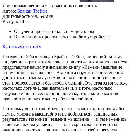
Измени мышление и ты изменишь свою жизнь
Автор:
Брайан Трейси
Длительность
9 ч. 59 мин.
Выпуск
2015
Озвучено профессиональным диктором
Возможность прослушать на любом устройстве
Купить аудиокнигу
Популярный бизнес-коуч Брайан Трейси, пишущий на тему
внутреннего развития человека и достижения личного успеха,
представляет вашему вниманию книгу «Измени мышление —
и изменишь свою жизнь». Эта книга научит вас постепенно
достигать огромных успехов, и вы в конце концов освоите
этот процесс легко и без особых усилий. Эта стратегия успеха
настолько логична, занимательна и, в итоге, настолько
результативна и всесторонне полезна, что в конце концов
невероятно повысит вашу работоспособность.
Поскольку вы так или иначе должны мыслить, то почему бы
вам не мыслить масштабно и не добиваться грандиозных
результатов? Из книги «Измени мышление — и ты изменишь
свою жизнь» вы узнаете: — как раскрыть ваш потенциалы;
-как притягивать в свою жизнь важных людей и ресурсы —