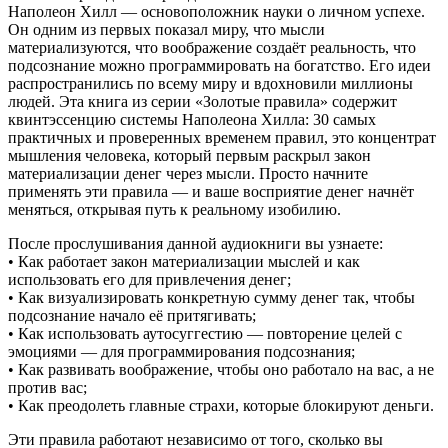
Наполеон Хилл — основоположник науки о личном успехе.
Он одним из первых показал миру, что мысли
материализуются, что воображение создаёт реальность, что
подсознание можно программировать на богатство. Его идеи
распространились по всему миру и вдохновили миллионы
людей. Эта книга из серии «Золотые правила» содержит
квинтэссенцию системы Наполеона Хилла: 30 самых
практичных и проверенных временем правил, это концентрат
мышления человека, который первым раскрыл закон
материализации денег через мысли. Просто начните
применять эти правила — и ваше восприятие денег начнёт
меняться, открывая путь к реальному изобилию.
После прослушивания данной аудиокниги вы узнаете:
• Как работает закон материализации мыслей и как
использовать его для привлечения денег;
• Как визуализировать конкретную сумму денег так, чтобы
подсознание начало её притягивать;
• Как использовать аутосуггестию — повторение целей с
эмоциями — для программирования подсознания;
• Как развивать воображение, чтобы оно работало на вас, а не
против вас;
• Как преодолеть главные страхи, которые блокируют деньги.
Эти правила работают независимо от того, сколько вы