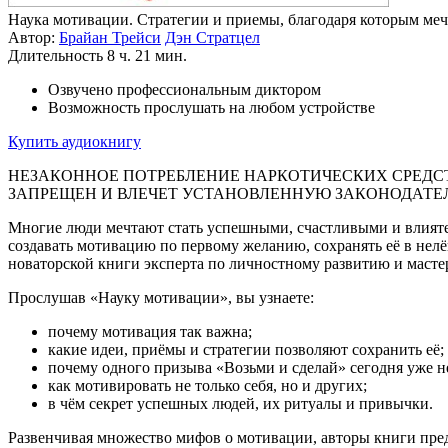
Наука мотивации. Стратегии и приемы, благодаря которым меч
Автор:
Брайан Трейси
Дэн Стратцел
Длительность
8 ч. 21 мин.
Озвучено профессиональным диктором
Возможность прослушать на любом устройстве
Купить аудиокнигу
НЕЗАКОННОЕ ПОТРЕБЛЕНИЕ НАРКОТИЧЕСКИХ СРЕДСТ
ЗАПРЕЩЕН И ВЛЕЧЕТ УСТАНОВЛЕННУЮ ЗАКОНОДАТЕ
Многие люди мечтают стать успешными, счастливыми и влия­тел
создавать мотивацию по первому желанию, сохранять её в нел
новаторской книги эксперта по личностному развитию и ма­ст
Прослушав «Науку мотивации», вы узнаете:
почему мотивация так важна;
какие идеи, приёмы и стратегии позволяют сохранить её;
почему одного призыва «Возьми и сделай» сегодня уже н
как мотивировать не только себя, но и других;
в чём секрет успешных людей, их ритуалы и привычки.
Развенчивая множество мифов о мотивации, авторы книги пред­с