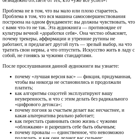
безнадёжно отстаёте от тех, кто «уже всё успел»?
Проблема не в том, что вы мало или плохо стараетесь.
Проблема в том, что вся машина самосовершенствования
построена на одном фундаменте: вы должны чувствовать, что
с вами что-то не так. Эта аудиокнига — противоядие от
культуры вечной «доработки себя». Она честно объясняет,
почему трекеры, аффирмации и утренние рутины не
работают, и предлагает другой путь — зрелый выбор, на что
тратить свои нервы, а что отпустить. Искусство жить в ладу с
собой, не гоняясь за чужими стандартами.
После прослушивания данной аудиокниги вы узнаете:
почему «лучшая версия вас» — фикция, придуманная,
чтобы вы никогда не остановились и продолжали
платить;
как алгоритмы соцсетей эксплуатируют вашу
неуверенность, и что с этим делать без радикального
«цифрового детокса»;
почему погоня за счастьем делает вас несчастнее, и
какая альтернатива реально работает;
как перестать сравнивать свою жизнь с чужими
«обложками» и разрешить себе быть обычным;
почему провалы — единственное, что невозможно
подделать, и как они делают вас сильнее;