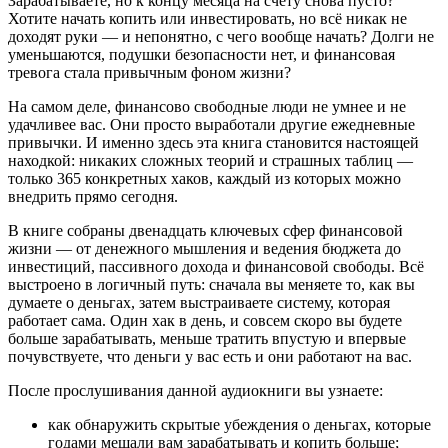
Зарабатываете, но к концу месяца на счету снова пусто?
Хотите начать копить или инвестировать, но всё никак не
доходят руки — и непонятно, с чего вообще начать? Долги не
уменьшаются, подушки безопасности нет, и финансовая
тревога стала привычным фоном жизни?
На самом деле, финансово свободные люди не умнее и не
удачливее вас. Они просто выработали другие ежедневные
привычки. И именно здесь эта книга становится настоящей
находкой: никаких сложных теорий и страшных таблиц —
только 365 конкретных хаков, каждый из которых можно
внедрить прямо сегодня.
В книге собраны двенадцать ключевых сфер финансовой
жизни — от денежного мышления и ведения бюджета до
инвестиций, пассивного дохода и финансовой свободы. Всё
выстроено в логичный путь: сначала вы меняете то, как вы
думаете о деньгах, затем выстраиваете систему, которая
работает сама. Один хак в день, и совсем скоро вы будете
больше зарабатывать, меньше тратить впустую и впервые
почувствуете, что деньги у вас есть и они работают на вас.
После прослушивания данной аудиокниги вы узнаете:
как обнаружить скрытые убеждения о деньгах, которые
годами мешали вам зарабатывать и копить больше;