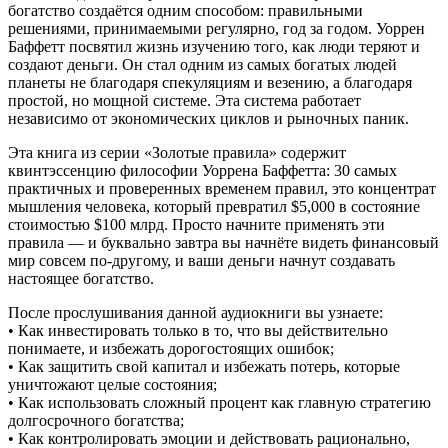
богатство создаётся одним способом: правильными
решениями, принимаемыми регулярно, год за годом. Уоррен
Баффетт посвятил жизнь изучению того, как люди теряют и
создают деньги. Он стал одним из самых богатых людей
планеты не благодаря спекуляциям и везению, а благодаря
простой, но мощной системе. Эта система работает
независимо от экономических циклов и рыночных паник.
Эта книга из серии «Золотые правила» содержит
квинтэссенцию философии Уоррена Баффетта: 30 самых
практичных и проверенных временем правил, это концентрат
мышления человека, который превратил $5,000 в состояние
стоимостью $100 млрд. Просто начните применять эти
правила — и буквально завтра вы начнёте видеть финансовый
мир совсем по-другому, и ваши деньги начнут создавать
настоящее богатство.
После прослушивания данной аудиокниги вы узнаете:
• Как инвестировать только в то, что вы действительно
понимаете, и избежать дорогостоящих ошибок;
• Как защитить свой капитал и избежать потерь, которые
уничтожают целые состояния;
• Как использовать сложный процент как главную стратегию
долгосрочного богатства;
• Как контролировать эмоции и действовать рационально,