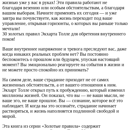
жизнью уже у вас в руках! Эти правила работают не
благодаря везению или особым обстоятельствам, а благодаря
вашим выборам. Начните применять их сегодня — и уже
завтра вы почувствуете, как жизнь переходит под ваше
управление, открывая горизонты, о которых вы раньше только
мечтали!
30 золотых правил Экхарта Толле для обретения внутреннего
покоя!
Ваше внутреннее напряжение и тревога преследуют вас, даже
когда никаких реальных проблем нет? Вы постоянно
беспокоитесь о прошлом или будущем, упуская настоящий
момент? Вы эмоционально реагируете на события в жизни и
не можете просто спокойно их принимать?
На самом деле, ваше страдание приходит не от самих
жизненных обстоятельств, а от вашего отношения к ним.
Экхарт Толле открыл путь к пробуждению, который изменил
миллионы жизней. Он показал, что вы — не ваши мысли, не
ваше эго, не ваше прошлое. Вы — сознание, которое всё это
наблюдает. И когда вы это осознаёте, страдание начинает
растворяться, и жизнь наполняется подлинной свободой и
мирой.
Эта книга из серии «Золотые правила» содержит