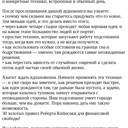
и конкретные техники, встроенные в обычный день.
После прослушивания данной аудиокниги вы узнаете:
• почему чем сильнее вы стараетесь придумать что-то новое,
тем меньше идей, и что делать вместо этого;
• через какие четыре стадии проходит любая хорошая идея, и
на каком этапе большинство людей всё портят;
• простые техники, которые запускают работу подсознания
тогда, когда вам это нужно, а не когда получится;
• как использовать особые состояния на границе сна и
бодрствования — именно там рождаются самые неожиданные
решения;
• как перестать зависеть от случайных озарений и сделать
поток идей частью своей обычной жизни.
Хватит ждать вдохновения. Начните применять эти техники
— и уже скоро вы заметите, как решения приходят быстрее,
как идеи рождаются там, где раньше была пустота, а задачи,
которые казались тупиком, начнут открываться с
неожиданной стороны. Ваш подсознание умеет гораздо
больше, чем вы думаете. Пора наконец дать ему такую
возможность.
30 золотых правил Роберта Кийосаки для финансовой
свободы!