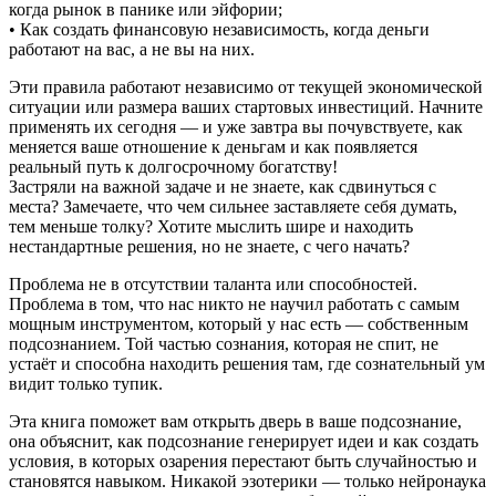
когда рынок в панике или эйфории;
• Как создать финансовую независимость, когда деньги
работают на вас, а не вы на них.
Эти правила работают независимо от текущей экономической
ситуации или размера ваших стартовых инвестиций. Начните
применять их сегодня — и уже завтра вы почувствуете, как
меняется ваше отношение к деньгам и как появляется
реальный путь к долгосрочному богатству!
Застряли на важной задаче и не знаете, как сдвинуться с
места? Замечаете, что чем сильнее заставляете себя думать,
тем меньше толку? Хотите мыслить шире и находить
нестандартные решения, но не знаете, с чего начать?
Проблема не в отсутствии таланта или способностей.
Проблема в том, что нас никто не научил работать с самым
мощным инструментом, который у нас есть — собственным
подсознанием. Той частью сознания, которая не спит, не
устаёт и способна находить решения там, где сознательный ум
видит только тупик.
Эта книга поможет вам открыть дверь в ваше подсознание,
она объяснит, как подсознание генерирует идеи и как создать
условия, в которых озарения перестают быть случайностью и
становятся навыком. Никакой эзотерики — только нейронаука