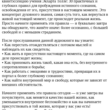
квинтэссенцию учения Экхарта Толле: 30 практичных и
глубоких правил для пробуждения истинного сознания,
освобождения от эго, присутствия в настоящем моменте. Это
концентрат духовного знания, самая суть того, как вернуться в
живой настоящий момент, где происходит реальная жизнь.
Просто начните применять эти правила — и буквально завтра
вы обнаружите, что живёте иначе: более осознанно, с большей
свободой и с меньшим страданием.
После прослушивания данной аудиокниги вы узнаете:
• Как перестать отождествляться с потоком мыслей и
наблюдать их как свидетель;
• Как жить в присутствии настоящего момента, где на самом
деле происходит жизнь;
• Как принимать жизнь такой, какая она есть, без внутреннего
сопротивления и борьбы;
• Как работать с эмоциями и трудностями, превращая их в
портал к более глубокому сознанию;
• Как найти внутренний мир и свободу, которые не зависят от
внешних обстоятельств.
Начните применять эти правила сегодня — и уже завтра вы
почувствуете, как меняется качество вашей жизни, как
уменьшается внутреннее беспокойство и как вы начинаете
присутствовать в той жизни, которая у вас уже есть!