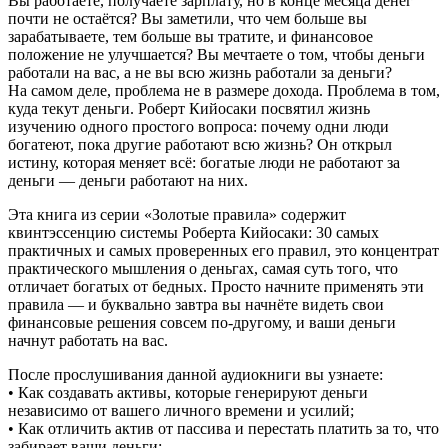
Вы работаете, получаете зарплату, но в конце месяца денег
почти не остаётся? Вы заметили, что чем больше вы
зарабатываете, тем больше вы тратите, и финансовое
положение не улучшается? Вы мечтаете о том, чтобы деньги
работали на вас, а не вы всю жизнь работали за деньги?
На самом деле, проблема не в размере дохода. Проблема в том,
куда текут деньги. Роберт Кийосаки посвятил жизнь
изучению одного простого вопроса: почему одни люди
богатеют, пока другие работают всю жизнь? Он открыл
истину, которая меняет всё: богатые люди не работают за
деньги — деньги работают на них.
Эта книга из серии «Золотые правила» содержит
квинтэссенцию системы Роберта Кийосаки: 30 самых
практичных и самых проверенных его правил, это концентрат
практического мышления о деньгах, самая суть того, что
отличает богатых от бедных. Просто начните применять эти
правила — и буквально завтра вы начнёте видеть свои
финансовые решения совсем по-другому, и ваши деньги
начнут работать на вас.
После прослушивания данной аудиокниги вы узнаете:
• Как создавать активы, которые генерируют деньги
независимо от вашего личного времени и усилий;
• Как отличить актив от пассива и перестать платить за то, что
забирает ваши деньги;